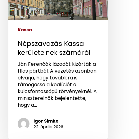
Kassa
Népszavazás Kassa
kerületeinek számáról
Ján Ferenčák lázadót kizárták a
Hlas pártból. A vezetés azonban
elvárja, hogy továbbra is
támogassa a koalíciót a
kulcsfontosságú törvényeknél. A
miniszterelnök bejelentette,
hogy a…
Igor Šimko
22. április 2026