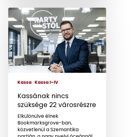
Kassának
nincs
szüksége
22
városrészre
Kassa
Kassa I–IV
Kassának nincs
szüksége 22 városrészre
Elkülönülve élnek
Bookmarksgrove-ban,
közvetlenül a Szemantika
partján, a nagy nyelvi óceánnál.