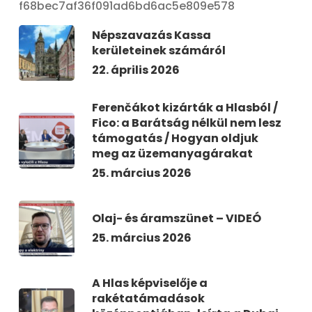
f68bec7af36f091ad6bd6ac5e809e578
Népszavazás Kassa
kerületeinek számáról
22. április 2026
Ferenčákot kizárták a Hlasból /
Fico: a Barátság nélkül nem lesz
támogatás / Hogyan oldjuk
meg az üzemanyagárakat
25. március 2026
Olaj- és áramszünet – VIDEÓ
25. március 2026
A Hlas képviselője a
rakétatámadások