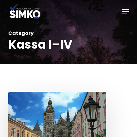
Ugrás
Menü
a
fő
tartalomhoz
Category
Kassa I–IV
Népszavazás
Kassa
kerületeinek
számáról