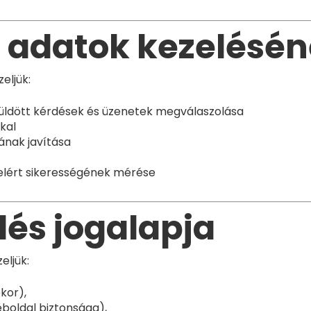
 adatok kezeléséne
eljük:
lküldött kérdések és üzenetek megválaszolása
kal
ának javítása
 elért sikerességének mérése
lés jogalapja
eljük:
ekor),
boldal biztonsága),