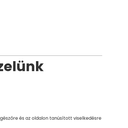
zelünk
észőre és az oldalon tanúsított viselkedésre