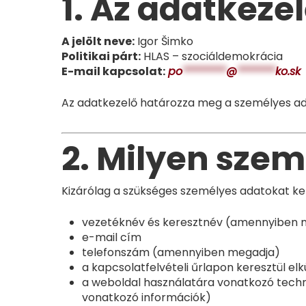
1. Az adatkeze
A jelölt neve:
Igor Šimko
Politikai párt:
HLAS – szociáldemokrácia
E-mail kapcsolat:
po
********
@
*******
ko.sk
Az adatkezelő határozza meg a személyes ada
2. Milyen sze
Kizárólag a szükséges személyes adatokat kez
vezetéknév és keresztnév (amennyiben 
e-mail cím
telefonszám (amennyiben megadja)
a kapcsolatfelvételi űrlapon keresztül el
a weboldal használatára vonatkozó techni
vonatkozó információk)