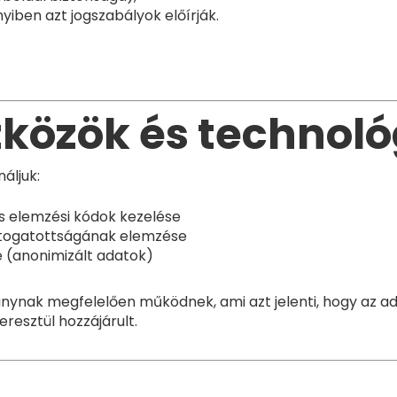
yiben azt jogszabályok előírják.
zközök és technol
áljuk:
s elemzési kódok kezelése
átogatottságának elemzése
e (anonimizált adatok)
nynak megfelelően működnek, ami azt jelenti, hogy az a
resztül hozzájárult.