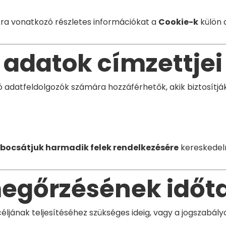
kra vonatkozó részletes információkat a
Cookie-k
külön a
 adatok címzettjei
 adatfeldolgozók számára hozzáférhetők, akik biztosítják
bocsátjuk harmadik felek rendelkezésére
kereskedelm
megőrzésének idő
ának teljesítéséhez szükséges ideig, vagy a jogszabályok