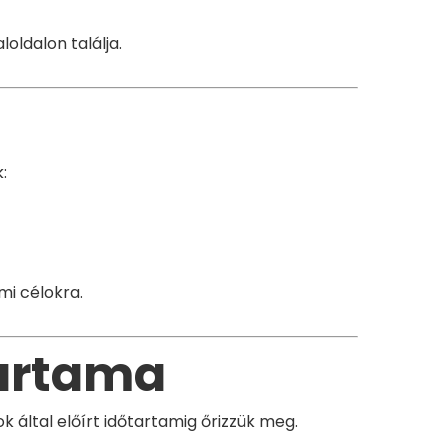
loldalon találja.
:
i célokra.
tartama
 által előírt időtartamig őrizzük meg.