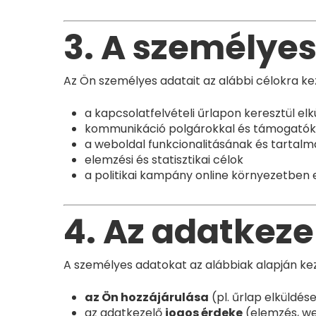
3. A személyes
Az Ön személyes adatait az alábbi célokra kez
a kapcsolatfelvételi űrlapon keresztül e
kommunikáció polgárokkal és támogatók
a weboldal funkcionalitásának és tartalm
elemzési és statisztikai célok
a politikai kampány online környezetben
4. Az adatkeze
A személyes adatokat az alábbiak alapján kez
az Ön hozzájárulása
(pl. űrlap elküldés
az adatkezelő
jogos érdeke
(elemzés, we