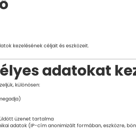
lő
tok kezelésének céljait és eszközeit.
mélyes adatokat ke
eljük, különösen:
megadja)
küldött üzenet tartalma
kai adatok (IP-cím anonimizált formában, eszközre, böng