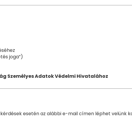
téséhez
tés joga”)
ság Személyes Adatok Védelmi Hivatalához
kérdések esetén az alábbi e-mail címen léphet velünk k