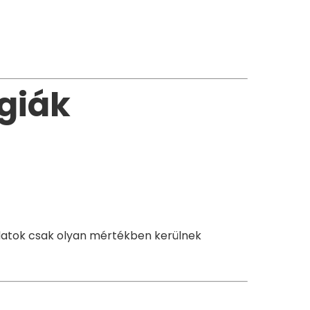
ógiák
datok csak olyan mértékben kerülnek