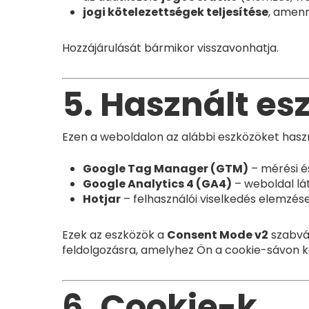
jogi kötelezettségek teljesítése
, amenn
Hozzájárulását bármikor visszavonhatja.
5. Használt es
Ezen a weboldalon az alábbi eszközöket haszn
Google Tag Manager (GTM)
– mérési é
Google Analytics 4 (GA4)
– weboldal l
Hotjar
– felhasználói viselkedés elemzés
Ezek az eszközök a
Consent Mode v2
szabvá
feldolgozásra, amelyhez Ön a cookie-sávon ke
6. Cookie-k