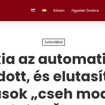
Rólam
Figyelek Önökre
Szlovákia
ia az automat
ott, és elutasí
ások „cseh mode