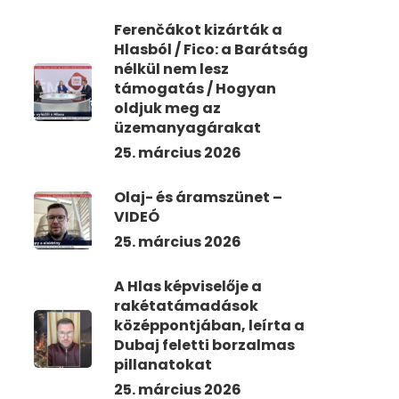
Ferenčákot kizárták a
Hlasból / Fico: a Barátság
nélkül nem lesz
támogatás / Hogyan
oldjuk meg az
üzemanyagárakat
25. március 2026
Olaj- és áramszünet –
VIDEÓ
25. március 2026
A Hlas képviselője a
rakétatámadások
középpontjában, leírta a
Dubaj feletti borzalmas
pillanatokat
25. március 2026