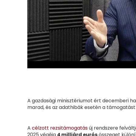
A gazdasági minisztériumot ért decemberi 
marad, és az adathibák esetén a támogatást 
A
célzott rezsitámogatás
új rendszere felvál
2025 végéig
4 milliárd eurós
összeget különít