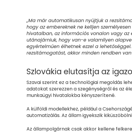
„Ma már automatikusan nyújtjuk a rezsitám
hogy az embereknek ne kelljen személyesen e
hivatalban, az információs vonalon vagy az
utánajárniuk, hogy van-e valamilyen alapve
egyértelműen élhetnek ezzel a lehetőséggel.
rezsitámogatást, akkor minden rendben van
Szlovákia elutasítja az igaz
Szavai szerint ez a technológiai megoldás le
adatokat szerezzen a szegénységről és az éle
munkaügyi hivatalokba kényszerítené.
A külföldi modellekhez, például a Csehorszá
automatizálás. Az állam igyekszik kiküszöböl
Az állampolgárnak csak akkor kellene felkeres