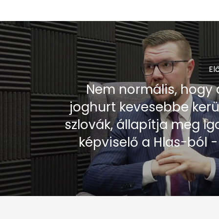
El
Nem normális, hogy
joghurt kevesebbe kerül
szlovák, állapítja meg I
képviselő a Hlas-ból -