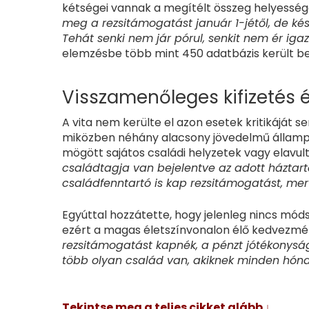
kétségei vannak a megítélt összeg helyessé
meg a rezsitámogatást január 1-jétől, de kés
Tehát senki nem jár pórul, senkit nem ér ig
elemzésbe több mint 450 adatbázis került b
Visszamenőleges kifizetés é
A vita nem kerülte el azon esetek kritikáját
miközben néhány alacsony jövedelmű állampo
mögött sajátos családi helyzetek vagy elavul
családtagja van bejelentve az adott háztar
családfenntartó is kap rezsitámogatást, mer
Egyúttal hozzátette, hogy jelenleg nincs móds
ezért a magas életszínvonalon élő kedvezmén
rezsitámogatást kapnék, a pénzt jótékonyság
több olyan család van, akiknek minden hón
Tekintse meg a teljes cikket alább ↓