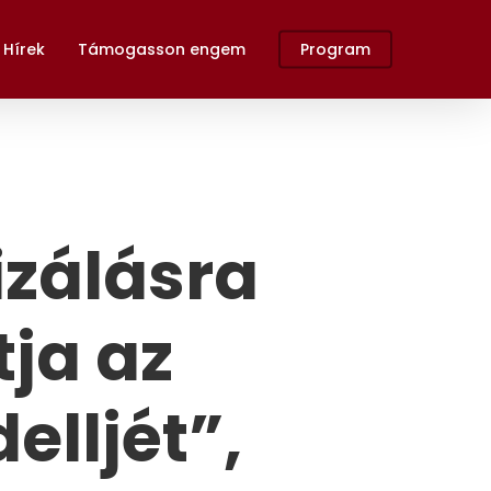
Hírek
Támogasson engem
Program
izálásra
tja az
lljét”,