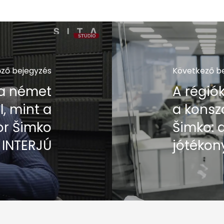
őző bejegyzés
Következő b
 a német
A régió
, mint a
a konsz
gor Šimko
Šimko: 
 INTERJÚ
jótékon