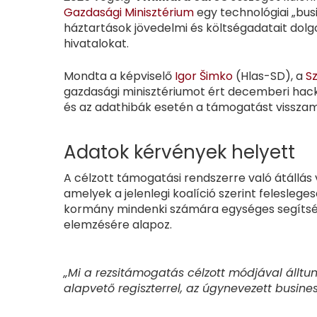
Gazdasági Minisztérium
egy technológiai „bus
háztartások jövedelmi és költségadatait dolgo
hivatalokat.
Mondta a képviselő
Igor Šimko
(Hlas-SD), a
S
gazdasági minisztériumot ért decemberi ha
és az adathibák esetén a támogatást visszam
Adatok kérvények helyett
A célzott támogatási rendszerre való átállá
amelyek a jelenlegi koalíció szerint feleslege
kormány mindenki számára egységes segítséget
elemzésére alapoz.
„Mi a rezsitámogatás célzott módjával állt
alapvető regiszterrel, az úgynevezett busines