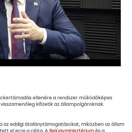
hackertámadás ellenére a rendszer működőképes
visszamenőleg kifizetik az állampolgároknak.
tja az eddigi átalánytámogatásokat, miközben az állam
ett el erre a célra. A
Belügyminisztérium
és a