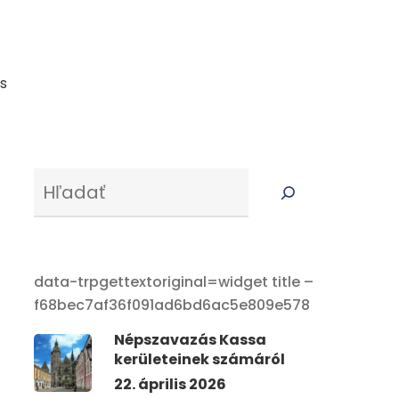
s
Serus
data-trpgettextoriginal=widget title –
f68bec7af36f091ad6bd6ac5e809e578
Népszavazás Kassa
kerületeinek számáról
22. április 2026