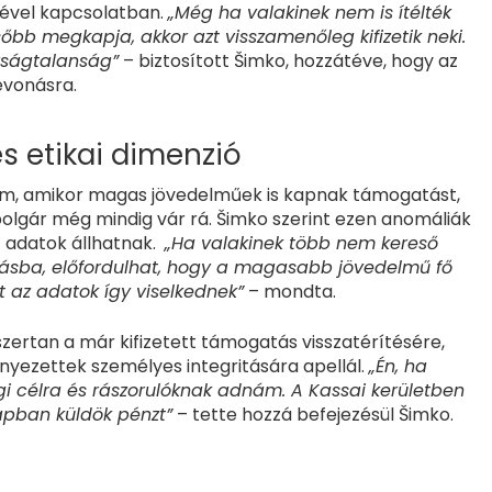
gével kapcsolatban.
„Még ha valakinek nem is ítélték
őbb megkapja, akkor azt visszamenőleg kifizetik neki.
azságtalanság”
– biztosított Šimko, hozzátéve, hogy az
evonásra.
s etikai dimenzió
 sem, amikor magas jövedelműek is kapnak támogatást,
lgár még mindig vár rá. Šimko szerint ezen anomáliák
t adatok állhatnak.
„Ha valakinek több nem kereső
tásba, előfordulhat, hogy a magasabb jövedelmű fő
t az adatok így viselkednek”
– mondta.
zertan a már kifizetett támogatás visszatérítésére,
yezettek személyes integritására apellál.
„Én, ha
i célra és rászorulóknak adnám. A Kassai kerületben
apban küldök pénzt”
– tette hozzá befejezésül Šimko.