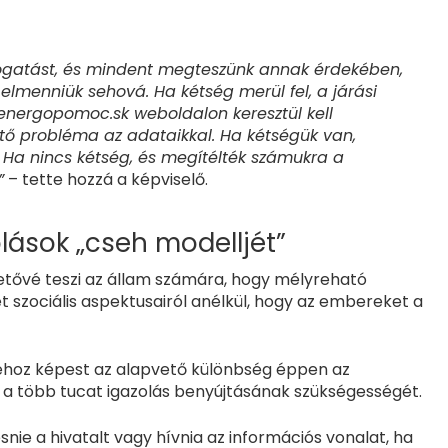
ogatást, és mindent megteszünk annak érdekében,
lmenniük sehová. Ha kétség merül fel, a járási
 energopomoc.sk weboldalon keresztül kell
tő probléma az adataikkal. Ha kétségük van,
 Ha nincs kétség, és megítélték számukra a
”
– tette hozzá a képviselő.
olások „cseh modelljét”
hetővé teszi az állam számára, hogy mélyreható
t szociális aspektusairól anélkül, hogy az embereket a
géhoz képest az alapvető különbség éppen az
ni a több tucat igazolás benyújtásának szükségességét.
nie a hivatalt vagy hívnia az információs vonalat, ha