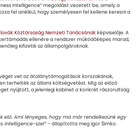
iness intelligence” megoldást vezetett be, amely a
zza fel anélkül, hogy személyesen fel kellene keresni a
zlovák Köztársaság Nemzeti Tanácsának
képviselője. A
ckertámadás ellenére a rendszer működőképes marad,
enőleg kifizetik az állampolgároknak.
s véget vet az átalánytámogatások korszakának,
sen terhelték az állami költségvetést. Míg az előző
 nyújtott, a jelenlegi kabinet a konkrét rászorultság
unk elő. Ami lényeges, hogy ma már rendelkezünk egy
s intelligence-szel”
– állapította meg Igor Šimko.