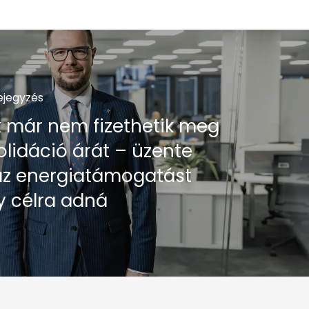
ejegyzés
k már nem fizethetik meg
olidáció árát – üzente
az energiatámogatást
y célra adná