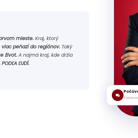
 prvom mieste.
Kraj, ktorý
a
viac peňazí do regiónov.
Taký
e život.
A najmä kraj, kde držia
 PODĽA ĽUDÍ.
Počúv
Poslanec