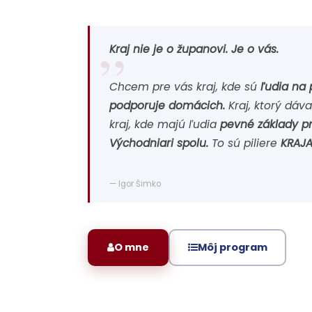
Kraj nie je o županovi. Je o vás.
Chcem pre vás kraj, kde sú
ľudia na
podporuje domácich.
Kraj, ktorý dáv
kraj, kde majú ľudia
pevné základy pr
Východniari spolu.
To sú piliere
KRAJA
— Igor Šimko
O mne
Môj program