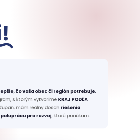
!
lepšie, čo vaša obec či región potrebuje.
gram, s ktorým vytvoríme
KRAJ PODĽA
ň župan, mám reálny dosah
riešenia
spoluprácu pre rozvoj
, ktorú ponúkam.