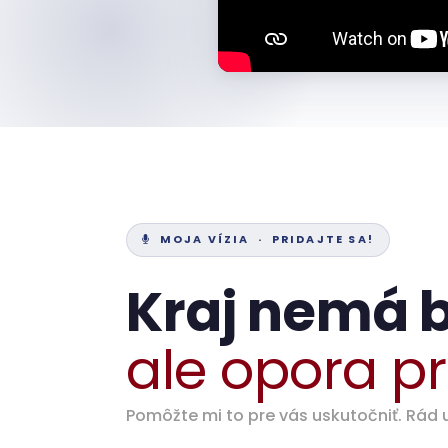
MOJA VÍZIA · PRIDAJTE SA!
Kraj nemá b
ale opora pr
Pomôžte mi to pre vás uskutočniť. Rá