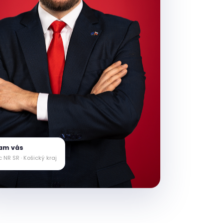
am vás
 NR SR · Košický kraj