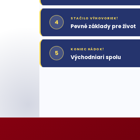
STAČILO VÝHOVORIEK!
4
Pevné základy pre život
KONIEC HÁDOK!
5
Východniari spolu