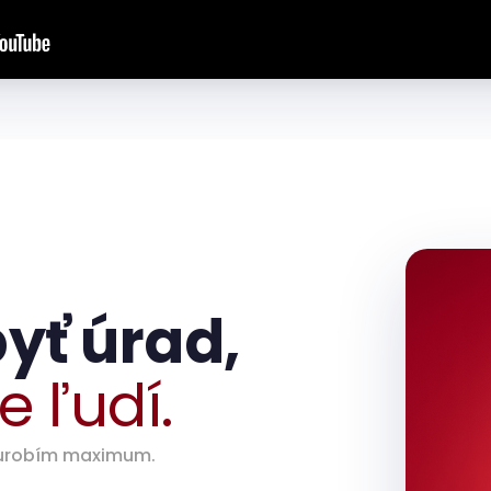
yť úrad,
e ľudí.
d urobím maximum.