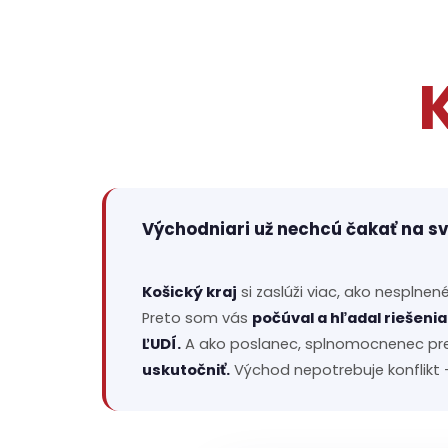
Východniari už nechcú čakať na sve
Košický kraj
si zaslúži viac, ako nesplnen
Preto som vás
počúval a hľadal riešenia
ĽUDÍ.
A ako poslanec, splnomocnenec pre 
uskutočniť.
Východ nepotrebuje konflikt -