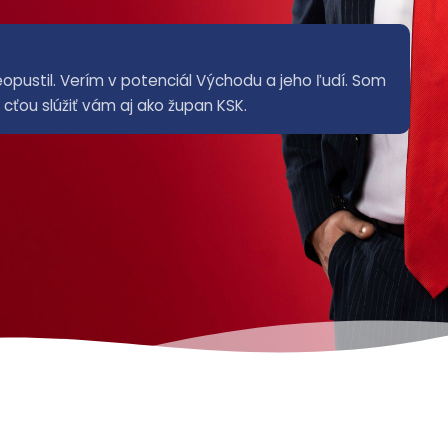
eopustil. Verím v potenciál Východu a jeho ľudí. Som
ťou slúžiť vám aj ako župan KSK.