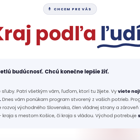
CHCEM PRE VÁS
Kraj podľa
ľudí
tlú budúcnosť. Chcú konečne lepšie žiť.
é sľuby. Patri všetkým vám, ľuďom, ktorí tu žijete. Vy
viete naj
.
Dnes vám ponúkam program stvorený z vašich potrieb. Pro
rozvoj východného Slovenska, člen vládnej strany a zárove
 kraja s mestom Košice, či kraja s vládou. Východ potrebuje