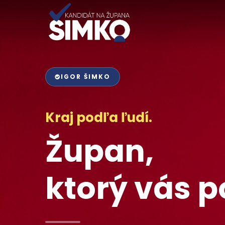
Preskočiť
na
hlavný
obsah
IGOR ŠIMKO
Kraj podľa ľudí.
Župan,
ktorý vás 