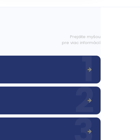
Prejdite myšou
pre viac informácií