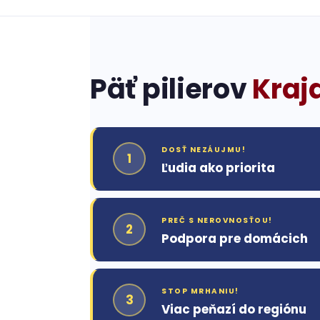
Päť pilierov
Kraj
DOSŤ NEZÁUJMU!
1
Ľudia ako priorita
PREČ S NEROVNOSŤOU!
2
Podpora pre domácich
STOP MRHANIU!
3
Viac peňazí do regiónu