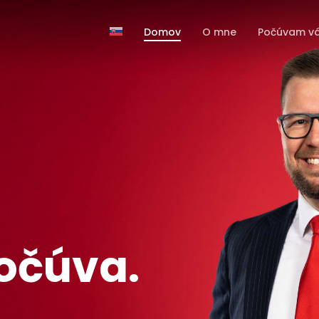
Domov
O mne
Počúvam v
počúva.