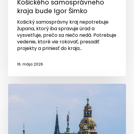
Košického samosprávneho
kraja bude Igor Šimko
Košický samosprávny kraj nepotrebuje
župana, ktorý iba spravuje úrad a
vysvetľuje, prečo sa niečo nedá. Potrebuje
vedenie, ktoré vie rokovať, presadiť
projekty a priniesť do kraja…
16. mája 2026
Prezident
odobril
novelu
zákona
o
Košiciach