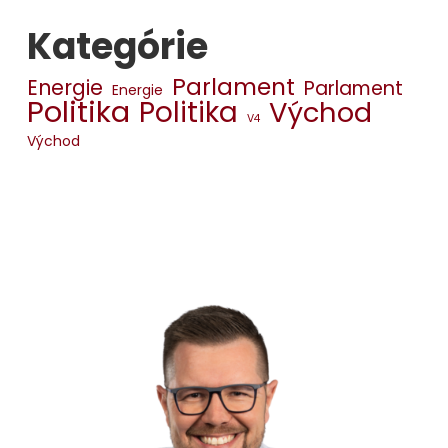
Kategórie
Parlament
Energie
Parlament
Energie
Politika
Politika
Východ
V4
Východ