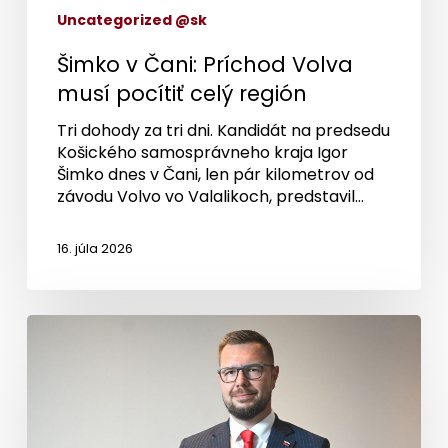
Uncategorized @sk
Šimko v Čani: Príchod Volva
musí pocítiť celý región
Tri dohody za tri dni. Kandidát na predsedu
Košického samosprávneho kraja Igor
Šimko dnes v Čani, len pár kilometrov od
závodu Volvo vo Valalikoch, predstavil…
16. júla 2026
Šimko
chce
pre
Gemer
viac
príležitostí