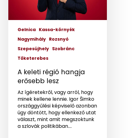
Gelnica
Kassa-környék
Nagymihály
Rozsnyó
Szepesújhely
Szobránc
Tőketerebes
A keleti régió hangja
erősebb lesz
Az ígéretekről, vagy arról, hogy
minek kellene lennie. Igor Šimko
országgyűlési képviselő azonban
úgy döntött, hogy ellenkező utat
választ, mint amit megszoktunk
a szlovák politikában.…