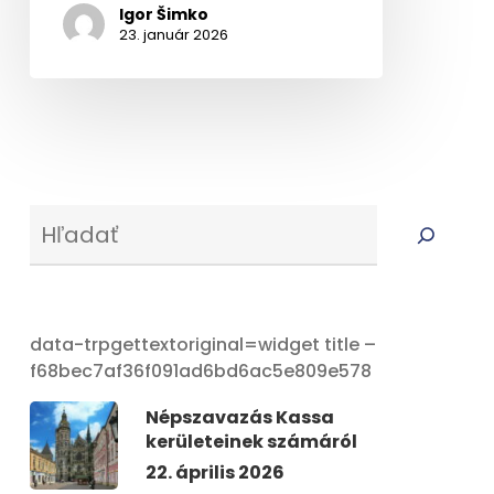
Igor Šimko
23. január 2026
Serus
data-trpgettextoriginal=widget title –
f68bec7af36f091ad6bd6ac5e809e578
Népszavazás Kassa
kerületeinek számáról
22. április 2026