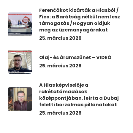
Ferenčákot kizárták a Hlasból /
Fico: a Barátság nélkül nem lesz
támogatás / Hogyan oldjuk
meg az üzemanyagárakat
25. március 2026
Olaj- és áramszünet – VIDEÓ
25. március 2026
A Hlas képviselője a
rakétatámadások
középpontjában, leírta a Dubaj
feletti borzalmas pillanatokat
25. március 2026