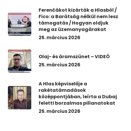
Ferenčákot kizárták a Hlasból /
Fico: a Barátság nélkül nem lesz
támogatás / Hogyan oldjuk
meg az üzemanyagárakat
25. március 2026
Olaj- és áramszünet – VIDEÓ
25. március 2026
A Hlas képviselője a
rakétatámadások
középpontjában, leírta a Dubaj
feletti borzalmas pillanatokat
25. március 2026