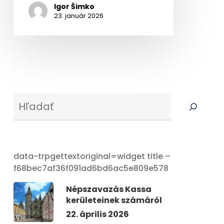
Igor Šimko
23. január 2026
Serus
data-trpgettextoriginal=widget title –
f68bec7af36f091ad6bd6ac5e809e578
Népszavazás Kassa
kerületeinek számáról
22. április 2026