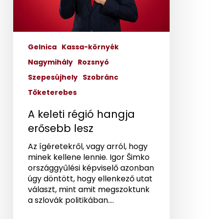
Gelnica
Kassa-környék
Nagymihály
Rozsnyó
Szepesújhely
Szobránc
Tőketerebes
A keleti régió hangja
erősebb lesz
Az ígéretekről, vagy arról, hogy
minek kellene lennie. Igor Šimko
országgyűlési képviselő azonban
úgy döntött, hogy ellenkező utat
választ, mint amit megszoktunk
a szlovák politikában.…