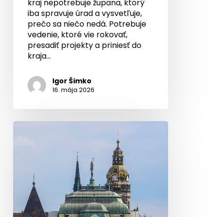
kraj nepotrebuje župana, ktorý
iba spravuje úrad a vysvetľuje,
prečo sa niečo nedá. Potrebuje
vedenie, ktoré vie rokovať,
presadiť projekty a priniesť do
kraja…
Igor Šimko
16. mája 2026
Prezident
odobril
novelu
zákona
o
Košiciach