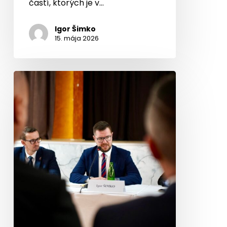
častí, ktorých je v…
Igor Šimko
15. mája 2026
Šimko
sa
stal
splnomocnencom
pre
rozvoj
východného
Slovenska