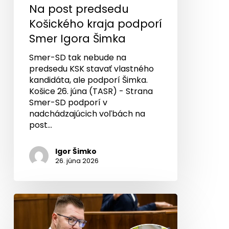
Na post predsedu
Košického kraja podporí
Smer Igora Šimka
Smer-SD tak nebude na
predsedu KSK stavať vlastného
kandidáta, ale podporí Šimka.
Košice 26. júna (TASR) - Strana
Smer-SD podporí v
nadchádzajúcich voľbách na
post…
Igor Šimko
26. júna 2026
Šimko
splnil
manželke