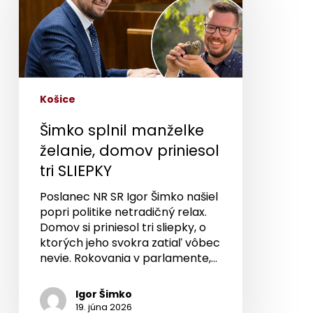
želanie,
domov
priniesol
tri
SLIEPKY
Košice
Šimko splnil manželke
želanie, domov priniesol
tri SLIEPKY
Poslanec NR SR Igor Šimko našiel
popri politike netradičný relax.
Domov si priniesol tri sliepky, o
ktorých jeho svokra zatiaľ vôbec
nevie. Rokovania v parlamente,…
Igor Šimko
19. júna 2026