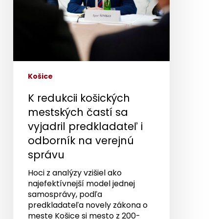
odborník
na
verejnú
správu
Košice
K redukcii košických
mestských častí sa
vyjadril predkladateľ i
odborník na verejnú
správu
Hoci z analýzy vzišiel ako
najefektívnejší model jednej
samosprávy, podľa
predkladateľa novely zákona o
meste Košice si mesto z 200-