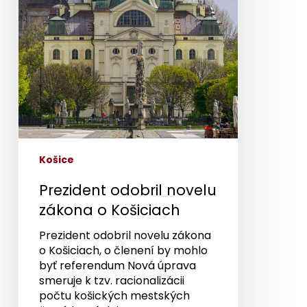
Košice
Prezident odobril novelu
zákona o Košiciach
Prezident odobril novelu zákona
o Košiciach, o členení by mohlo
byť referendum Nová úprava
smeruje k tzv. racionalizácii
počtu košických mestských