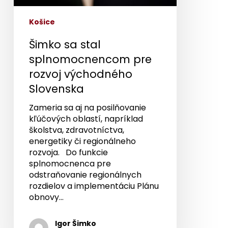
Košice
Šimko sa stal
splnomocnencom pre
rozvoj východného
Slovenska
Zameria sa aj na posilňovanie
kľúčových oblastí, napríklad
školstva, zdravotníctva,
energetiky či regionálneho
rozvoja. Do funkcie
splnomocnenca pre
odstraňovanie regionálnych
rozdielov a implementáciu Plánu
obnovy…
Igor Šimko