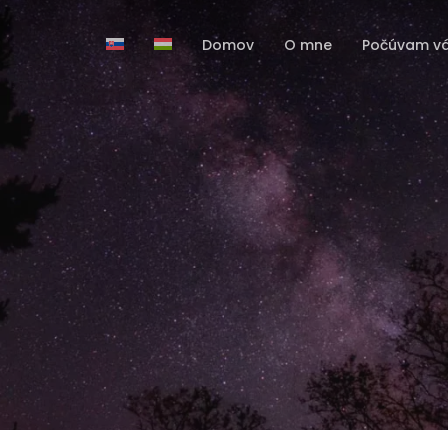
Domov
O mne
Počúvam v