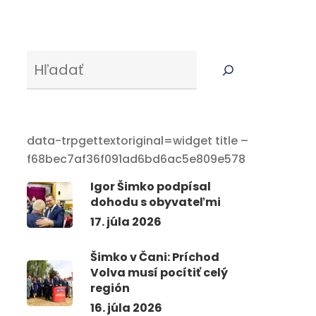
Serus
data-trpgettextoriginal=widget title –
f68bec7af36f091ad6bd6ac5e809e578
Igor Šimko podpísal
dohodu s obyvateľmi
17. júla 2026
Šimko v Čani: Príchod
Volva musí pocítiť celý
región
16. júla 2026