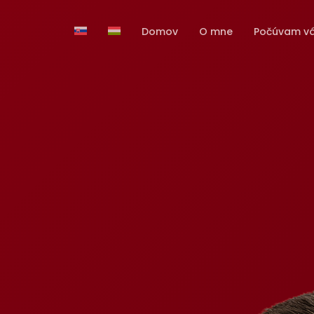
Domov
O mne
Počúvam v