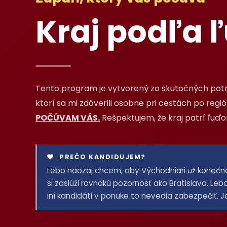
Kraj podľa ľ
Tento program je vytvorený zo skutočných potr
ktorí sa mi zdôverili osobne pri cestách po regió
POČÚVAM VÁS.
Rešpektujem, že kraj patrí ľuď
PREČO KANDIDUJEM?
Lebo naozaj chcem, aby Východniari už konečne ži
si zaslúži rovnakú pozornosť ako Bratislava. Le
iní kandidáti v ponuke to nevedia zabezpečiť. 