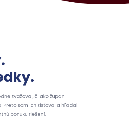
.
edky.
ne zvažoval, či ako župan
. Preto som ich zisťoval a hľadal
tnú ponuku riešení.