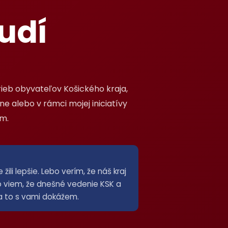
udí
ieb obyvateľov Košického kraja,
ne alebo v rámci mojej iniciatívy
om.
li lepšie. Lebo verím, že náš kraj
bo viem, že dnešné vedenie KSK a
Ja to s vami dokážem.