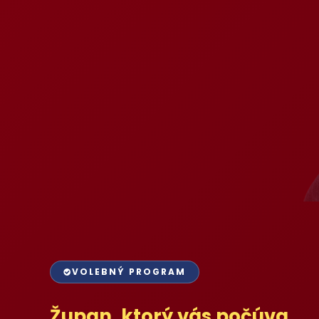
VOLEBNÝ PROGRAM
Župan, ktorý vás počúva