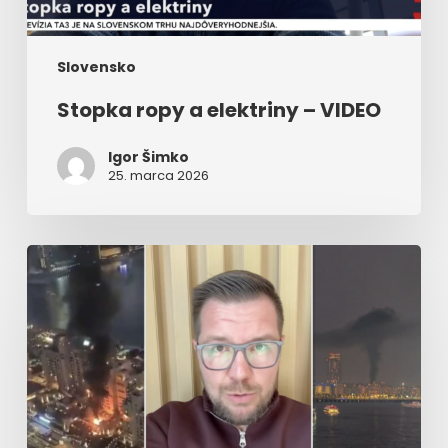
Slovensko
Stopka ropy a elektriny – VIDEO
Igor Šimko
25. marca 2026
Poslanec
Hlasu
v
centre
raketových
útokov,
opísal
momenty
hrôzy