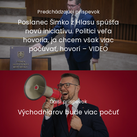
Predchádzajúci príspevok
Poslanec Šimko z Hlasu spúšťa
novú iniciatívu. Politici veľa
hovoria, ja chcem však viac
počúvať, hovorí – VIDEO
Ďalší príspevok
Východniarov bude viac počuť