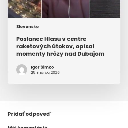
nad
Dubajom
Slovensko
Poslanec Hlasu v centre
raketových útokov, opísal
momenty hrôzy nad Dubajom
Igor Šimko
25. marca 2026
Pridať odpoveď
Môj komentár je..