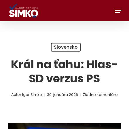
Preskočiť
Menu
na
hlavný
obsah
Slovensko
Král na ťahu: Hlas-
SD verzus PS
Autor
Igor Šimko
30. januára 2026
Žiadne komentáre