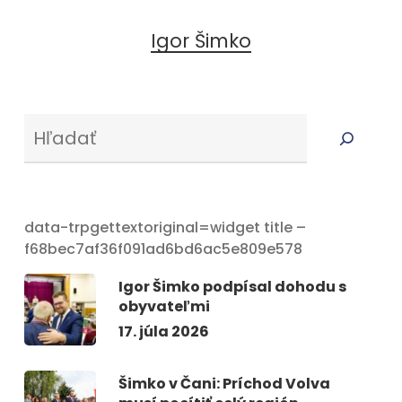
Igor Šimko
Serus
data-trpgettextoriginal=widget title –
f68bec7af36f091ad6bd6ac5e809e578
Igor Šimko podpísal dohodu s
obyvateľmi
17. júla 2026
Šimko v Čani: Príchod Volva