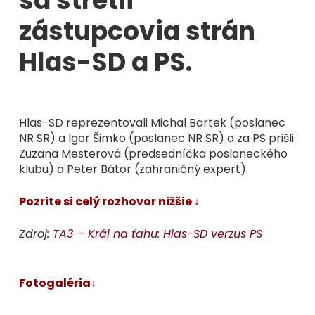
sa stretli
zástupcovia strán
Hlas-SD a PS.
Hlas-SD reprezentovali Michal Bartek (poslanec
NR SR) a Igor Šimko (poslanec NR SR) a za PS prišli
Zuzana Mesterová (predsedníčka poslaneckého
klubu) a Peter Bátor (zahraničný expert).
Pozrite si celý rozhovor nižšie ↓
Zdroj:
TA3 – Král na ťahu: Hlas-SD verzus PS
Fotogaléria↓