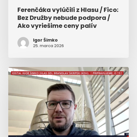
palív
Ferenčáka vylúčili z Hlasu / Fico:
Bez Družby nebude podpora /
Ako vyriešime ceny palív
Igor Šimko
25. marca 2026
Stopka
ropy
a
elektriny
–
VIDEO