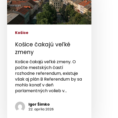
zmeny
Košice
Košice čakajú veľké
zmeny
Košice čakajú veľké zmeny. O
počte mestských častí
rozhodne referendum, existuje
však aj plán B Referendum by sa
mohlo konať v deň
parlamentných volieb v…
Igor Šimko
22. apríla 2026