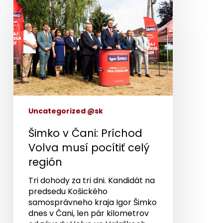
v
Čani:
Príchod
Volva
musí
pocítiť
celý
región
Uncategorized @sk
Šimko v Čani: Príchod
Volva musí pocítiť celý
región
Tri dohody za tri dni. Kandidát na
predsedu Košického
samosprávneho kraja Igor Šimko
dnes v Čani, len pár kilometrov