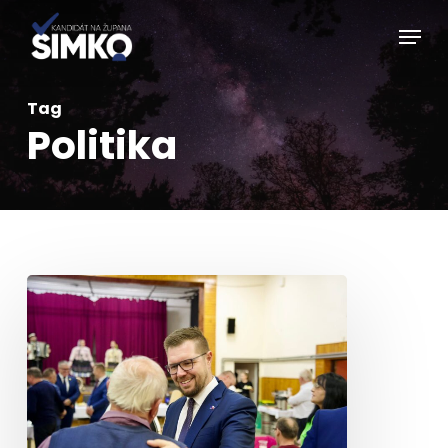
Preskočiť
Menu
na
hlavný
obsah
Tag
Politika
Igor
Šimko
podpísal
dohodu
s
obyvateľmi