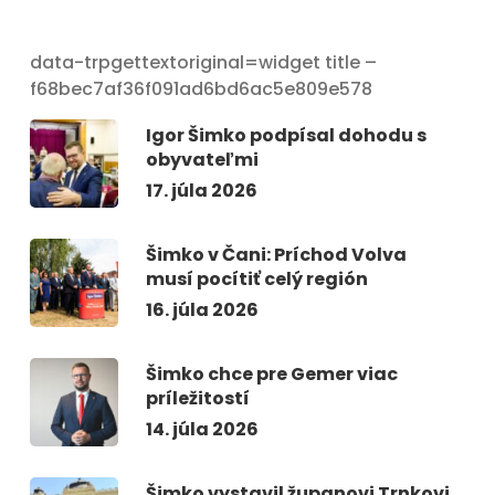
data-trpgettextoriginal=widget title –
f68bec7af36f091ad6bd6ac5e809e578
Igor Šimko podpísal dohodu s
obyvateľmi
17. júla 2026
Šimko v Čani: Príchod Volva
musí pocítiť celý región
16. júla 2026
Šimko chce pre Gemer viac
príležitostí
14. júla 2026
Šimko vystavil županovi Trnkovi