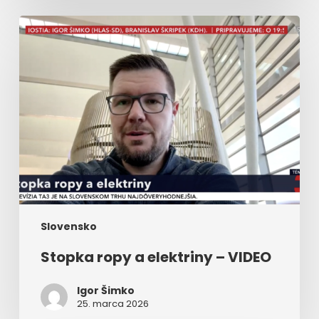
Stopka
ropy
a
elektriny
–
VIDEO
Slovensko
Stopka ropy a elektriny – VIDEO
Igor Šimko
25. marca 2026