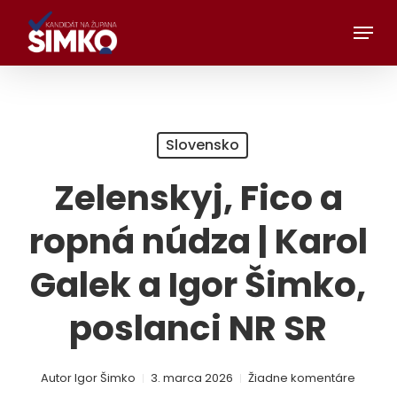
Preskočiť
Menu
na
hlavný
obsah
Slovensko
Zelenskyj, Fico a
ropná núdza | Karol
Galek a Igor Šimko,
poslanci NR SR
Autor
Igor Šimko
3. marca 2026
Žiadne komentáre