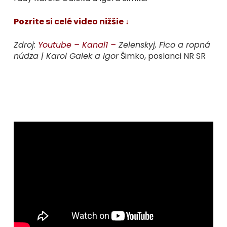
Pozrite si celé video nižšie ↓
Zdroj:
Youtube – Kanal1 –
Zelenskyj, Fico a ropná
núdza | Karol Galek a Igor
Šimko, poslanci NR SR