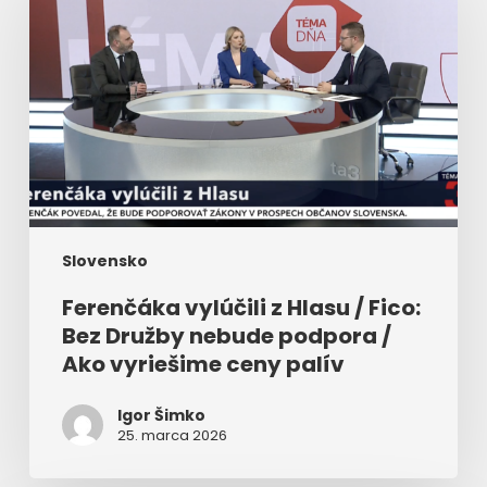
Hlasu
/
Fico:
Bez
Družby
nebude
podpora
/
Ako
vyriešime
ceny
Slovensko
palív
Ferenčáka vylúčili z Hlasu / Fico:
Bez Družby nebude podpora /
Ako vyriešime ceny palív
Igor Šimko
25. marca 2026