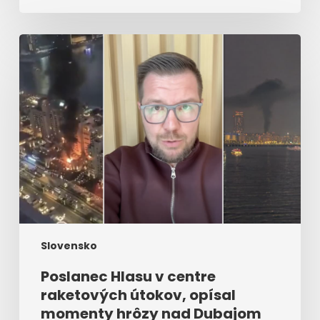
Poslanec
Hlasu
v
centre
raketových
útokov,
opísal
momenty
hrôzy
nad
Dubajom
Slovensko
Poslanec Hlasu v centre
raketových útokov, opísal
momenty hrôzy nad Dubajom