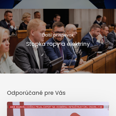
Ďalší príspevok
Stopka ropy a elektriny
Odporúčané pre Vás
Ferenčáka
vylúčili
z