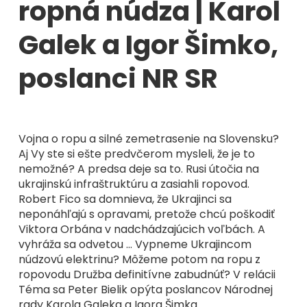
ropná núdza | Karol
Galek a Igor Šimko,
poslanci NR SR
Vojna o ropu a silné zemetrasenie na Slovensku?
Aj Vy ste si ešte predvčerom mysleli, že je to
nemožné? A predsa deje sa to. Rusi útočia na
ukrajinskú infraštruktúru a zasiahli ropovod.
Robert Fico sa domnieva, že Ukrajinci sa
neponáhľajú s opravami, pretože chcú poškodiť
Viktora Orbána v nadchádzajúcich voľbách. A
vyhráža sa odvetou … Vypneme Ukrajincom
núdzovú elektrinu? Môžeme potom na ropu z
ropovodu Družba definitívne zabudnúť? V relácii
Téma sa Peter Bielik opýta poslancov Národnej
rady Karola Galeka a Igora Šimka.