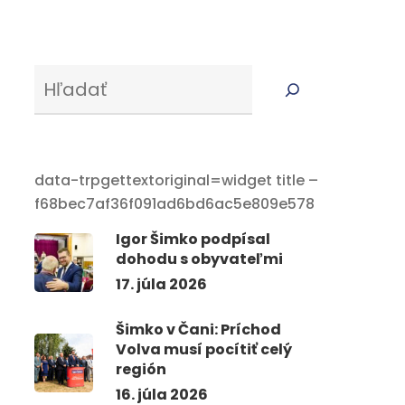
Serus
data-trpgettextoriginal=widget title –
f68bec7af36f091ad6bd6ac5e809e578
Igor Šimko podpísal
dohodu s obyvateľmi
17. júla 2026
Šimko v Čani: Príchod
Volva musí pocítiť celý
región
16. júla 2026