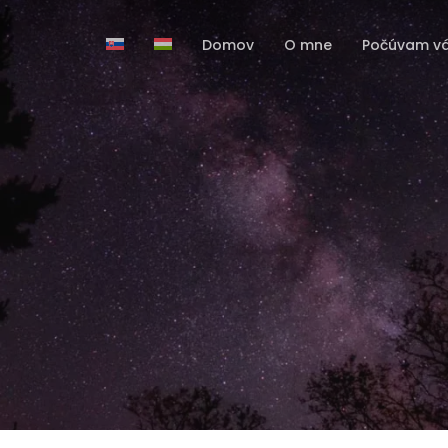
Domov
O mne
Počúvam v