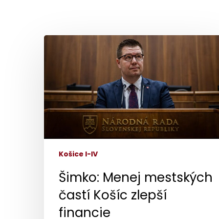
Šimko:
Menej
mestských
častí
Košíc
zlepší
financie
Košice I-IV
Šimko: Menej mestských
častí Košíc zlepší
financie