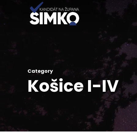
Preskočiť
na
hlavný
obsah
Category
Košice I-IV