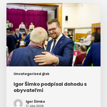
Igor
Šimko
podpísal
dohodu
s
obyvateľmi
Uncategorized @sk
Igor Šimko podpísal dohodu s
obyvateľmi
Igor Šimko
17. júla 2026