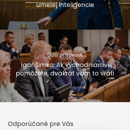
umelej inteligencie
Ďalší príspevok
Igor Šimko: Ak východniarovi
pomôžete, dvakrát vám to vráti
Odporúčané pre Vás