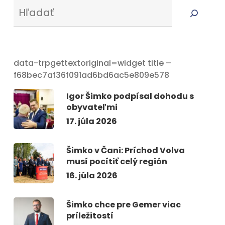
Serus
data-trpgettextoriginal=widget title –
f68bec7af36f091ad6bd6ac5e809e578
Igor Šimko podpísal dohodu s
obyvateľmi
17. júla 2026
Šimko v Čani: Príchod Volva
musí pocítiť celý región
16. júla 2026
Šimko chce pre Gemer viac
príležitostí