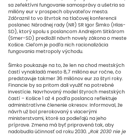
sa zefektívni fungovanie samosprávy a ušetria sa
milióny eur v prospech obyvateľov mesta.
Zdôraznil to vo štvrtok na tlačovej konferencii
poslanec Národnej rady (NR) SR Igor Šimko (Hlas-
SD), ktorý spolu s poslancom Andrejom Sitkárom
(Smer-SD) predložil návrh novely zákona o meste
Košice. Cieľom je podľa nich racionalizácia
fungovania metropoly východu.
Šimko poukazuje na to, že len na chod mestských
častí vynakladá mesto 8,7 milióna eur ročne, čo
predstavuje takmer 36 miliónov eur za štyri roky.
Financie by sa pritom dali využiť na potrebné
investície. Navrhovaný model štyroch mestských
častí – Košice 1 až 4 podľa poslanca reflektuje
administratívne členenie okresov. Informoval, že
návrh už bol prerokovaný s viacerými
ministerstvami, ktoré sa podieľajú na jeho
príprave. Zmena má byť pripravená tak, aby
nadobudla účinnosť od roku 2030. „
Rok 2030 nie je