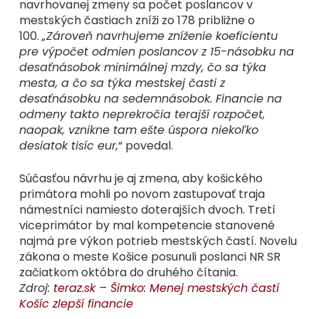
navrhovanej zmeny sa počet poslancov v
mestských častiach zníži zo 178 približne o
100.
„Zároveň navrhujeme zníženie koeficientu
pre výpočet odmien poslancov z 15-násobku na
desaťnásobok minimálnej mzdy, čo sa týka
mesta, a čo sa týka mestskej časti z
desaťnásobku na sedemnásobok. Financie na
odmeny takto neprekročia terajší rozpočet,
naopak, vznikne tam ešte úspora niekoľko
desiatok tisíc eur,
“ povedal.
Súčasťou návrhu je aj zmena, aby košického
primátora mohli po novom zastupovať traja
námestníci namiesto doterajších dvoch. Tretí
viceprimátor by mal kompetencie stanovené
najmä pre výkon potrieb mestských častí. Novelu
zákona o meste Košice posunuli poslanci NR SR
začiatkom októbra do druhého čítania.
Zdroj:
teraz.sk –
Šimko: Menej mestských častí
Košíc zlepší financie