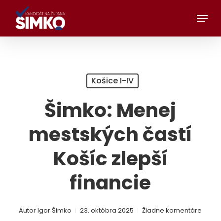
Preskočiť
Menu
na
hlavný
obsah
Košice I-IV
Šimko: Menej
mestských častí
Košíc zlepší
financie
Autor
Igor Šimko
23. októbra 2025
Žiadne komentáre