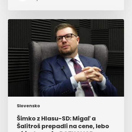
Šimko
z
Hlasu-
SD:
Migaľ
a
Šalitroš
prepadli
na
cene,
lebo
sú
izolovaní
Slovensko
–
ROZHOVOR
Šimko z Hlasu-SD: Migaľ a
Šalitroš prepadli na cene, lebo