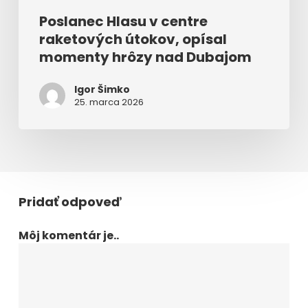
Poslanec Hlasu v centre
raketových útokov, opísal
momenty hrôzy nad Dubajom
Igor Šimko
25. marca 2026
Pridať odpoveď
Môj komentár je..