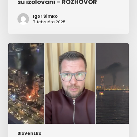
sú izolovaní – ROZHOVOR
Igor Šimko
7. februára 2025
Poslanec
Hlasu
v
centre
raketových
útokov,
opísal
momenty
hrôzy
nad
Dubajom
Slovensko