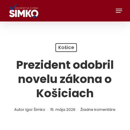
Preskočiť
Menu
na
hlavný
obsah
Košice
Prezident odobril
novelu zákona o
Košiciach
Autor
Igor Šimko
15. mája 2026
Žiadne komentáre