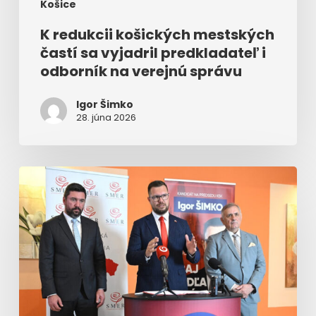
Košice
K redukcii košických mestských
častí sa vyjadril predkladateľ i
odborník na verejnú správu
Igor Šimko
28. júna 2026
Na
post
predsedu
Košického
kraja
podporí
Smer
Igora
Šimka