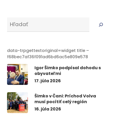
Serus
data-trpgettextoriginal=widget title –
f68bec7af36f091ad6bd6ac5e809e578
Igor Šimko podpísal dohodu s
obyvateľmi
17. júla 2026
Šimko v Čani: Príchod Volva
musí pocítiť celý región
16. júla 2026