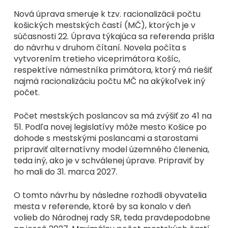
Nová úprava smeruje k tzv. racionalizácii počtu
košických mestských častí (MČ), ktorých je v
súčasnosti 22. Úprava týkajúca sa referenda prišla
do návrhu v druhom čítaní. Novela počíta s
vytvorením tretieho viceprimátora Košíc,
respektíve námestníka primátora, ktorý má riešiť
najmä racionalizáciu počtu MČ na akýkoľvek iný
počet.
Počet mestských poslancov sa má zvýšiť zo 41 na
51. Podľa novej legislatívy môže mesto Košice po
dohode s mestskými poslancami a starostami
pripraviť alternatívny model územného členenia,
teda iný, ako je v schválenej úprave. Pripraviť by
ho mali do 31. marca 2027.
O tomto návrhu by následne rozhodli obyvatelia
mesta v referende, ktoré by sa konalo v deň
volieb do Národnej rady SR, teda pravdepodobne