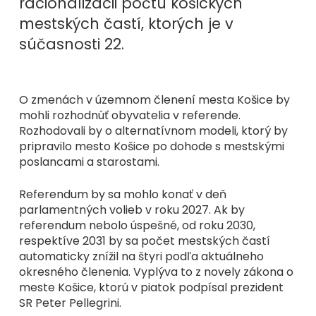
racionalizácii počtu košických
mestských častí, ktorých je v
súčasnosti 22.
O zmenách v územnom členení mesta Košice by
mohli rozhodnúť obyvatelia v referende.
Rozhodovali by o alternatívnom modeli, ktorý by
pripravilo mesto Košice po dohode s mestskými
poslancami a starostami.
Referendum by sa mohlo konať v deň
parlamentných volieb v roku 2027. Ak by
referendum nebolo úspešné, od roku 2030,
respektíve 2031 by sa počet mestských častí
automaticky znížil na štyri podľa aktuálneho
okresného členenia. Vyplýva to z novely zákona o
meste Košice, ktorú v piatok podpísal prezident
SR Peter Pellegrini.