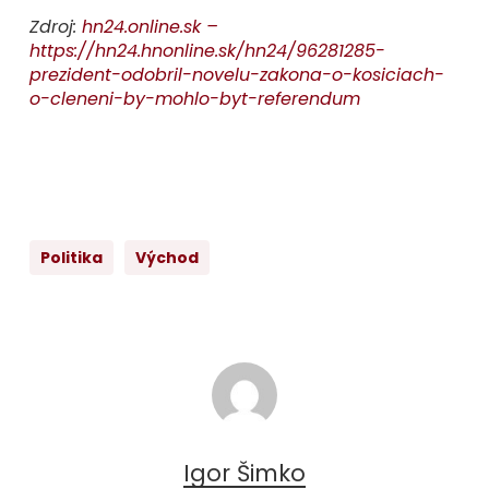
Zdroj:
hn24.online.sk –
https://hn24.hnonline.sk/hn24/96281285-
prezident-odobril-novelu-zakona-o-kosiciach-
o-cleneni-by-mohlo-byt-referendum
Politika
Východ
Igor Šimko