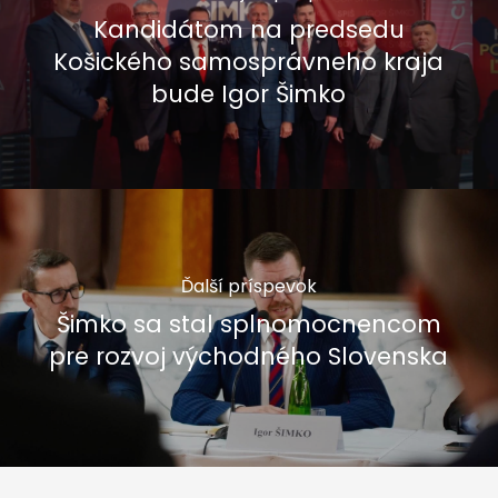
Kandidátom na predsedu
Košického samosprávneho kraja
bude Igor Šimko
Ďalší príspevok
Šimko sa stal splnomocnencom
pre rozvoj východného Slovenska