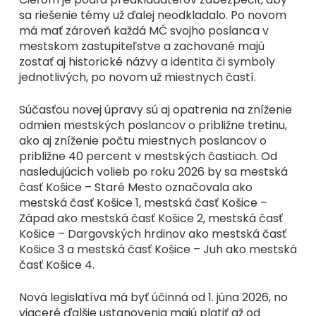
sa riešenie témy už ďalej neodkladalo. Po novom
má mať zároveň každá MČ svojho poslanca v
mestskom zastupiteľstve a zachované majú
zostať aj historické názvy a identita či symboly
jednotlivých, po novom už miestnych častí.
Súčasťou novej úpravy sú aj opatrenia na zníženie
odmien mestských poslancov o približne tretinu,
ako aj zníženie počtu miestnych poslancov o
približne 40 percent v mestských častiach. Od
nasledujúcich volieb po roku 2026 by sa mestská
časť Košice – Staré Mesto označovala ako
mestská časť Košice 1, mestská časť Košice –
Západ ako mestská časť Košice 2, mestská časť
Košice – Dargovských hrdinov ako mestská časť
Košice 3 a mestská časť Košice – Juh ako mestská
časť Košice 4.
Nová legislatíva má byť účinná od 1. júna 2026, no
viaceré ďalšie ustanovenia majú platiť až od