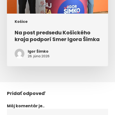
Košice
Na post predsedu Košického
kraja podporí Smer Igora Šimka
Igor Šimko
26. júna 2026
Pridať odpoveď
Môj komentár je..