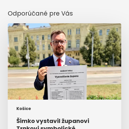
Odporúčané pre Vás
Šimko
vystavil
županovi
Trnkovi
symbolické
vysvedčenie.
Košice
Šimko vystavil županovi
Trnkovi symbolické