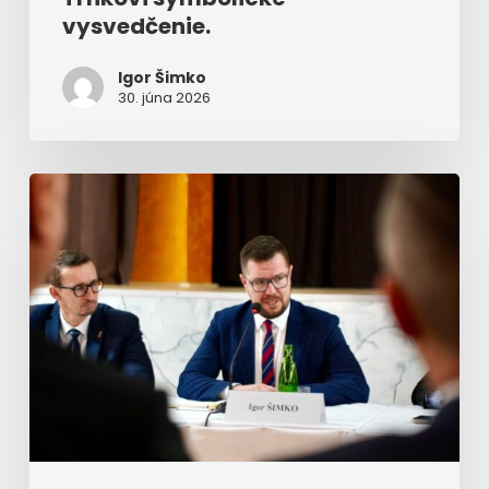
vysvedčenie.
Igor Šimko
30. júna 2026
K
redukcii
košických
mestských
častí
sa
vyjadril
predkladateľ
i
odborník
na
verejnú
správu