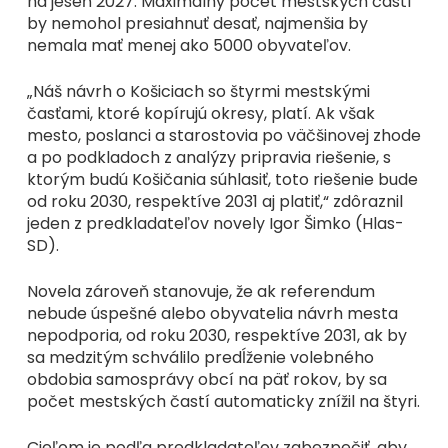
na jeseň 2027. Maximálny počet mestských častí
by nemohol presiahnuť desať, najmenšia by
nemala mať menej ako 5000 obyvateľov.
„Náš návrh o Košiciach so štyrmi mestskými
časťami, ktoré kopírujú okresy, platí. Ak však
mesto, poslanci a starostovia po väčšinovej zhode
a po podkladoch z analýzy pripravia riešenie, s
ktorým budú Košičania súhlasiť, toto riešenie bude
od roku 2030, respektíve 2031 aj platiť,“ zdôraznil
jeden z predkladateľov novely Igor Šimko (Hlas-
SD).
Novela zároveň stanovuje, že ak referendum
nebude úspešné alebo obyvatelia návrh mesta
nepodporia, od roku 2030, respektíve 2031, ak by
sa medzitým schválilo predĺženie volebného
obdobia samosprávy obcí na päť rokov, by sa
počet mestských častí automaticky znížil na štyri.
Cieľom je podľa predkladateľov zabezpečiť, aby