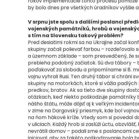
rokov implementácie tohto procesu pomôže uš
by bolo dnes pre všetkých úradníkov vyššie 
V srpnu jste spolu s dalšími poslanci před
vojenských památníků, hrobů a vojenskýc
s tím na Slovensku takový problém?
Pred desiatimi rokmi sa na Ukrajine začal kon
skupiny začali polievať farbou – rozdeľovalo
a územnom základe – som presvedčený, že sa 
prebieha podobný začiatok. Sú dva tábory – t
poďakovať za slobodu a pripomíname si 8. má
vojnu vyhrali Rusi. Ten druhý tábor si chráni 
skupiny na motorkách, ktoré si vážia padlých hr
predkov, bratov. Ak sa tieto dve skupiny dos
otázkach, keď niekto poškodzuje pamätníky tý
nášho štátu, môže dôjsť aj k veľkým incidentom 
v zime na Dargovský priesmyk, kde bol vojno
na ňom hákové kríže. Vtedy som si povedal do
v uliciach. Každý hrob si zaslúži úctu, obzvlášť
nevrátili domov – podali sme s poslancami ce
inicioval, aby za takéto poškodzovanie bola b