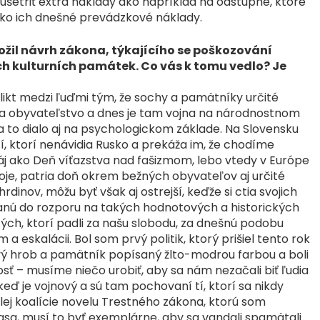
etriť extra náklady ako napríklad na odstupné, ktoré
ako ich dnešné prevádzkové náklady.
ložil návrh zákona, týkajícího se poškozování
h kulturních památek. Co vás k tomu vedlo? Je
flikt medzi ľuďmi tým, že sochy a pamätníky určité
 sa obyvateľstvo a dnes je tam vojna na národnostnom
to dialo aj na psychologickom základe. Na Slovensku
í, ktorí nenávidia Rusko a prekáža im, že chodíme
j ako Deň víťazstva nad fašizmom, lebo vtedy v Európe
svoje, patria doň okrem bežných obyvateľov aj určité
dinov, môžu byť však aj ostrejší, keďže si ctia svojich
tanú do rozporu na takých hodnotových a historických
ch, ktorí padli za našu slobodu, za dnešnú podobu
a eskalácii. Bol som prvý politik, ktorý prišiel tento rok
vý hrob a pamätník popísaný žlto-modrou farbou a boli
sť – musíme niečo urobiť, aby sa nám nezačali biť ľudia
, keď je vojnový a sú tam pochovaní tí, ktorí sa nikdy
lej koalície novelu Trestného zákona, ktorú som
asa, musí to byť exemplárne, aby sa vandali spamätali.