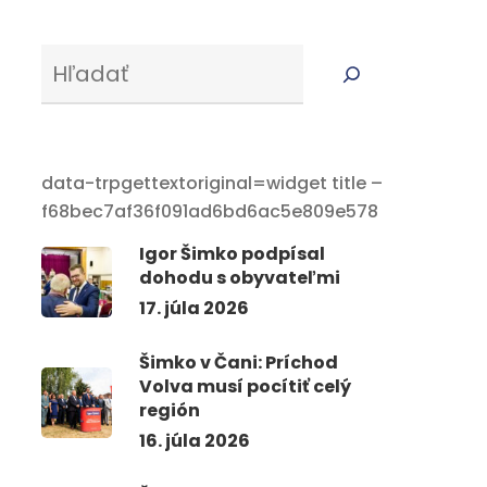
Serus
data-trpgettextoriginal=widget title –
f68bec7af36f091ad6bd6ac5e809e578
Igor Šimko podpísal
dohodu s obyvateľmi
17. júla 2026
Šimko v Čani: Príchod
Volva musí pocítiť celý
región
16. júla 2026