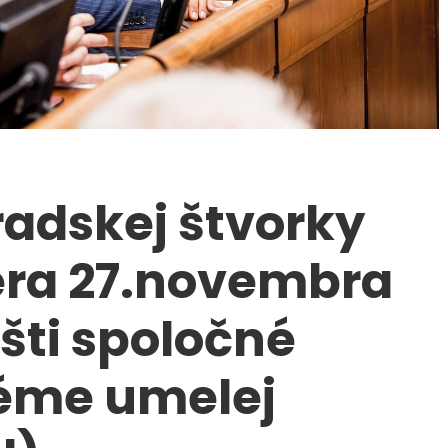
radskej štvorky
čera 27.novembra
šti spoločné
téme umelej