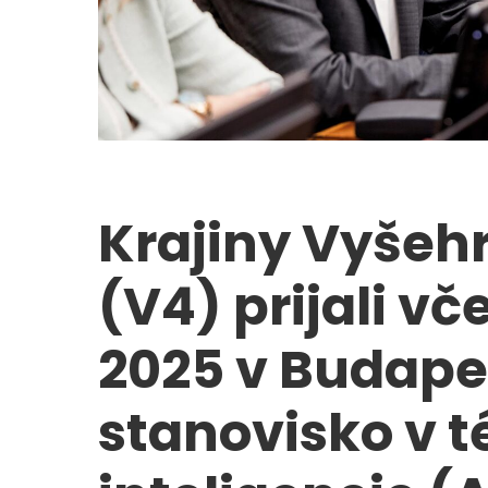
Krajiny Vyšeh
(V4) prijali v
2025 v Budape
stanovisko v 