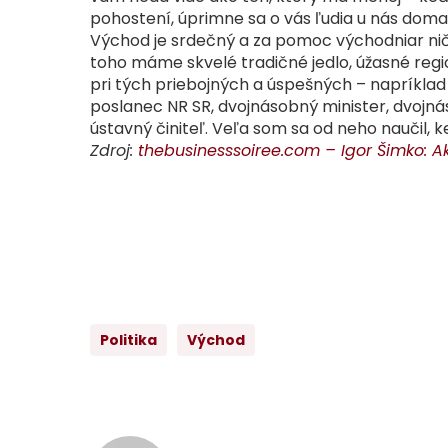
pohostení, úprimne sa o vás ľudia u nás do
Východ je srdečný a za pomoc východniar ni
toho máme skvelé tradičné jedlo, úžasné reg
pri tých priebojných a úspešných – napríklad
poslanec NR SR, dvojnásobný minister, dvojná
ústavný činiteľ. Veľa som sa od neho naučil,
Zdroj:
thebusinesssoiree.com –
Igor Šimko: 
Politika
Východ