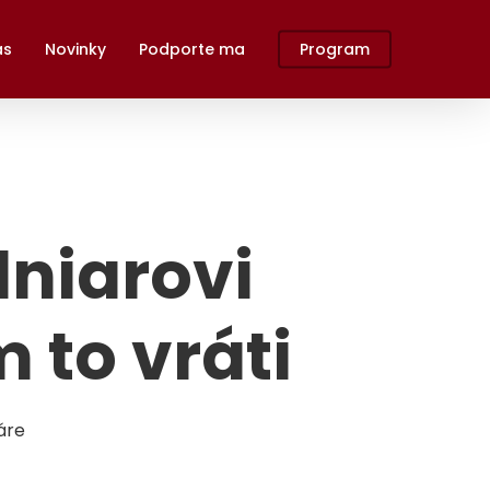
ás
Novinky
Podporte ma
Program
dniarovi
 to vráti
áre