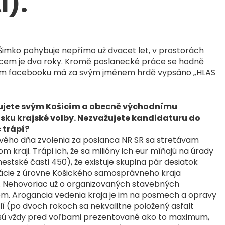
I).
 Šimko pohybuje nepřímo už dvacet let, v prostorách
ancem je dva roky. Kromě poslanecké práce se hodně
 svém facebooku má za svým jménem hrdě vypsáno „HLAS
nujete svým Košicím a obecně východnímu
nsku krajské volby. Nezvažujete kandidaturu do
 trápí?
vého dňa zvolenia za poslanca NR SR sa stretávam
 kraji. Trápi ich, že sa milióny ich eur míňajú na úrady
stské časti 450), že existuje skupina pár desiatok
ácie z úrovne Košického samosprávneho kraja
. Nehovoriac už o organizovaných stavebných
iem. Arogancia vedenia kraja je im na posmech a opravy
í (po dvoch rokoch sa nekvalitne položený asfalt
) sú vždy pred voľbami prezentované ako to maximum,