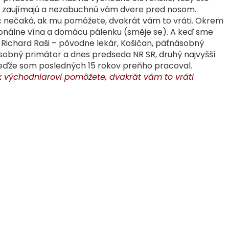
ma zaujímajú a nezabuchnú vám dvere pred nosom.
č nečaká, ak mu pomôžete, dvakrát vám to vráti. Okrem
ionálne vína a domácu pálenku (směje se). A keď sme
 Richard Raši – pôvodne lekár, Košičan, päťnásobný
sobný primátor a dnes predseda NR SR, druhý najvyšší
 keďže som posledných 15 rokov preňho pracoval.
Ak východniarovi pomôžete, dvakrát vám to vráti