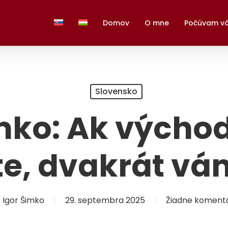
Domov
O mne
Počúvam v
Slovensko
mko: Ak výcho
, dvakrát vám
r
Igor Šimko
29. septembra 2025
Žiadne koment