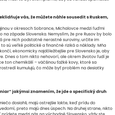
neklidňuje vás, že můžete náhle sousedit s Ruskem,
ajinou v okresoch Sobrance, Michalovce medzi ľuďmi
ako na západe Slovenska. Nemyslím, že pre Rusov by bolo
 pre nich podstatné nerastné suroviny, určite im
to sú veľké politické a finančné riziká a náklady. Mňa
skončí, ekonomicky najdôležitejšie pre Slovensko je, aby
ove. Dnes o tom nikto nehovorí, ale okrem životov ľudí je
ce ton chemikálií – väčšinou ťažké kovy, ktoré sa
rostredí kumulujú, čo môže byť problém na desiatky
iar“ jakýmsi znamením, že jde o specifický druh
ečo dosiahli, majú ostrejšie lakte, keď prídu do
ľavedomí, preto majú dnes úspech. Na druhej strane, nikto
 prídete medzi nás na východné Slovensko, vždy ste