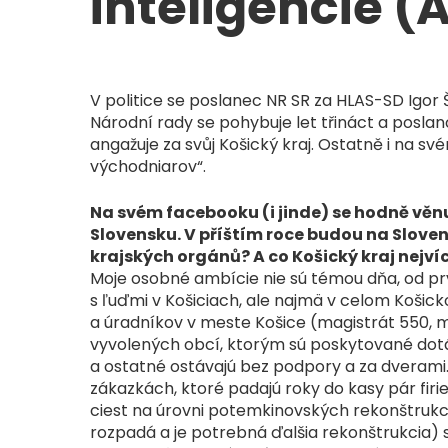
inteligencie (A
V politice se poslanec NR SR za HLAS-SD Igor
Národní rady se pohybuje let třináct a posl
angažuje za svůj Košický kraj. Ostatně i na
východniarov“.
Na svém facebooku (i jinde) se hodně vě
Slovensku. V příštím roce budou na Slove
krajských orgánů? A co Košický kraj nejvíc
Moje osobné ambície nie sú témou dňa, od pr
s ľuďmi v Košiciach, ale najmä v celom Košickom
a úradníkov v meste Košice (magistrát 550, me
vyvolených obcí, ktorým sú poskytované dot
a ostatné ostávajú bez podpory a za dverami
zákazkách, ktoré padajú roky do kasy pár fir
ciest na úrovni potemkinovských rekonštrukci
rozpadá a je potrebná ďalšia rekonštrukcia