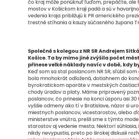
čo kraj môže ponúknuť ľuďom, prepáčte, ale 
mostov v Košickom kraji padá a sú v havarijn
vedenia kraja približujú k PR amerického pre
trestné stíhania a kauzy súčasného župana Tr
Společně s kolegou z NR SR Andrejem Sitk
Košice. Ta by mimo jiné zvýšila počet městsk
přinese velké náklady navíc v době, kdy by
Keď som sa stal poslancom NR SR, sľúbil som 
bola mnohokrát odložená, dotiahnem do konc
byrokratickom aparáte v mestských častiach K
chody úradov a platy. Máme pripravený pozme
poslancov, čo prinesie na konci úsporu asi 30
vyššie odmeny ako tí v Bratislave, názor si u
miestnych poslancov, vicestarostov, alebo ďa
ministerstve vnútra, prešli sme s týmto mod
starostov aj vedenie mesta. Niektorí súhlasia, i
nikdy nevypustia, preto po širokej diskusii 