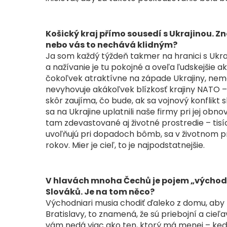
Košický kraj přímo sousedí s Ukrajinou. Z
nebo vás to nechává klidným?
Ja som každý týždeň takmer na hranici s Ukr
a nažívanie je tu pokojné a oveľa ľudskejšie 
čokoľvek atraktívne na západe Ukrajiny, nemá
nevyhovuje akákoľvek blízkosť krajiny NATO – 
skôr zaujíma, čo bude, ak sa vojnový konflikt 
sa na Ukrajine uplatnili naše firmy pri jej obn
tam zdevastované aj životné prostredie – tisí
uvoľňujú pri dopadoch bômb, sa v životnom p
rokov. Mier je cieľ, to je najpodstatnejšie.
V hlavách mnoha Čechů je pojem „východn
Slováků. Je na tom něco?
Východniari musia chodiť ďaleko z domu, aby ni
Bratislavy, to znamená, že sú priebojní a cie
vám nedá viac ako ten, ktorý má menej – keď