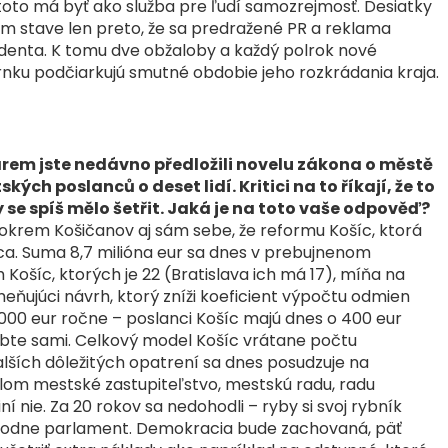
toto má byť ako služba pre ľudí samozrejmosť. Desiatky
om stave len preto, že sa predražené PR a reklama
zidenta. K tomu dve obžaloby a každý polrok nové
nku podčiarkujú smutné obdobie jeho rozkrádania kraja.
árem jste nedávno předložili novelu zákona o městě
ých poslanců o deset lidí. Kritici na to říkají, že to
 se spíš mělo šetřit. Jaká je na toto vaše odpověď?
okrem Košičanov aj sám sebe, že reformu Košíc, ktorá
a. Suma 8,7 milióna eur sa dnes v prebujnenom
ošíc, ktorých je 22 (Bratislava ich má 17), míňa na
ňujúci návrh, ktorý zníži koeficient výpočtu odmien
 000 eur ročne – poslanci Košíc majú dnes o 400 eur
robte sami. Celkový model Košíc vrátane počtu
lších dôležitých opatrení sa dnes posudzuje na
elom mestské zastupiteľstvo, mestskú radu, radu
ní nie. Za 20 rokov sa nedohodli – ryby si svoj rybník
rozhodne parlament. Demokracia bude zachovaná, päť